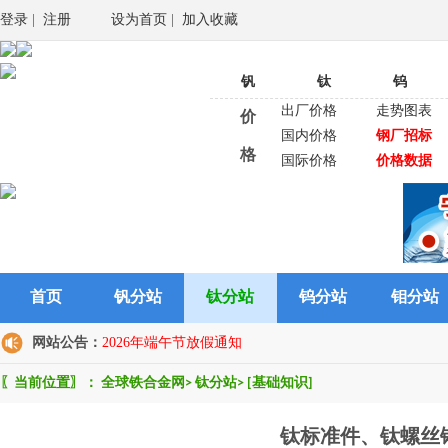
登录
|
注册
设为首页
|
加入收藏
钒
钛
钨
出厂价格
走势图表
价
国内价格
钢厂招标
格
国际价格
价格数据
首页
钒分站
钛分站
钨分站
钼分站
网站公告：
2026年端午节放假通知
〖当前位置〗：
全球铁合金网
>
钛分站
>
[基础知识]
钛标准件、钛螺丝