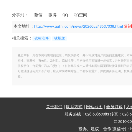
分享到：
微信
微博
QQ
QQ空间
本文地址：
http://www.qqthj.com/news/202605243537038.html
复制
相关搜索：
钛标准件
钛螺丝
免责声明：凡在本网站出现的信息，均仅供参考，并不构成对用户决策的直接建议，本
实性、完整性、有效性、及时性、原创性等，用户在使用前请进一步核实，并对任何自
侵权责任、合同责任和其它责任）；任何单位或个人通过本网站网页而链接及得到的资
可能涉嫌侵犯其知识产权，应及时向本网站提出书面权利通知，并提供身份证明、权属
接。
关于我们
|
联系方式
|
网站地图
|
会员订购
|
入
服务热线：028-60869083 传真：028-6
© 2010
投诉、建议、合作(微信号)：haiy-