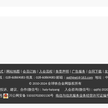
式
|
网站地图
|
会员订购
|
入会流程
|
免责声明
|
广告服务
|
合同下载
|
友
028-60869083 传真：028-60869083 邮箱：
qqthjnet@163.com
地址：中
© 2010-2024 全球铁合金网版权所有
投诉、建议、合作(微信号)：haiy-haiyang 入会咨询(微信号)：qqthj-202
5号
川公网安备 51010702001130号
电信与信息服务业务经营许可证编号:川B