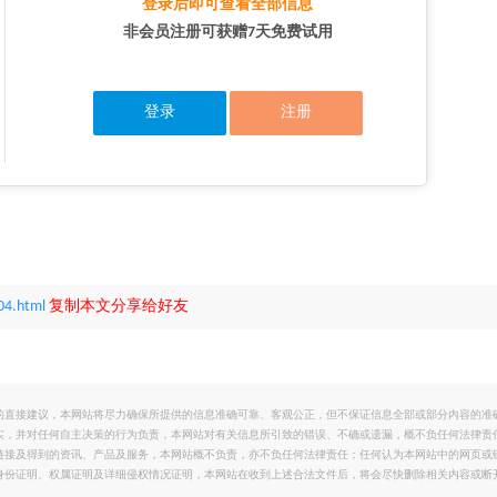
登录后即可查看全部信息
非会员注册可获赠7天免费试用
登录
注册
04.html
复制本文分享给好友
的直接建议，本网站将尽力确保所提供的信息准确可靠、客观公正，但不保证信息全部或部分内容的准
实，并对任何自主决策的行为负责，本网站对有关信息所引致的错误、不确或遗漏，概不负任何法律责
链接及得到的资讯、产品及服务，本网站概不负责，亦不负任何法律责任；任何认为本网站中的网页或
身份证明、权属证明及详细侵权情况证明，本网站在收到上述合法文件后，将会尽快删除相关内容或断