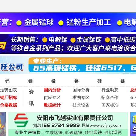
钨
钼
锰
铬
硅
镍
走势图表
国内分析
国际分析
行业动态
总
资
钢厂招标
供应专区
求购专区
招商合作
企
讯
价格数据
数据统计
技术设备
国家标准
基