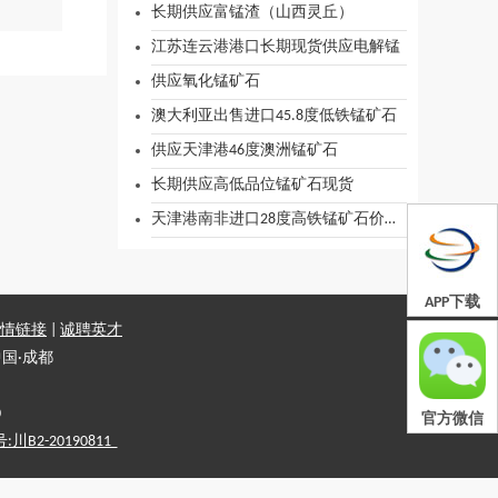
长期供应富锰渣（山西灵丘）
江苏连云港港口长期现货供应电解锰
供应氧化锰矿石
澳大利亚出售进口45.8度低铁锰矿石
供应天津港46度澳洲锰矿石
长期供应高低品位锰矿石现货
天津港南非进口28度高铁锰矿石价格行情 钢厂洗炉用
APP下载
情链接
|
诚聘英才
国·成都
0
官方微信
2-20190811