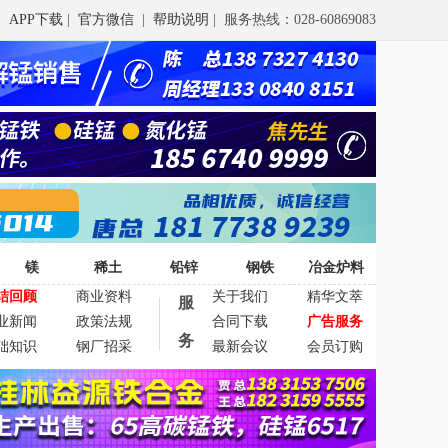
APP下载
|
官方微信
|
帮助说明
| 服务热线：028-60869083
镁
稀土
铅锌
钢铁
冶金炉料
结回顾
商业资料
关于我们
精华文萃
服
业新闻
政策法规
合同下载
广告服务
务
础知识
钢厂招采
最新会议
会员订购