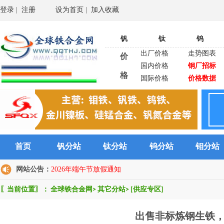
登录
|
注册
设为首页
|
加入收藏
钒
钛
钨
出厂价格
走势图表
价
国内价格
钢厂招标
格
国际价格
价格数据
首页
钒分站
钛分站
钨分站
钼分站
网站公告：
2026年端午节放假通知
〖当前位置〗：
全球铁合金网
>
其它分站
>
[供应专区]
出售非标炼钢生铁