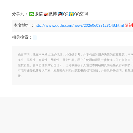
分享到：
微信
微博
QQ
QQ空间
本文地址：
http://www.qqthj.com/news/202606033129148.html
复制
相关搜索：
免责声明：凡在本网站出现的信息，均仅供参考，并不构成对用户决策的直接建议，本
实性、完整性、有效性、及时性、原创性等，用户在使用前请进一步核实，并对任何自
侵权责任、合同责任和其它责任）；任何单位或个人通过本网站网页而链接及得到的资
可能涉嫌侵犯其知识产权，应及时向本网站提出书面权利通知，并提供身份证明、权属
接。