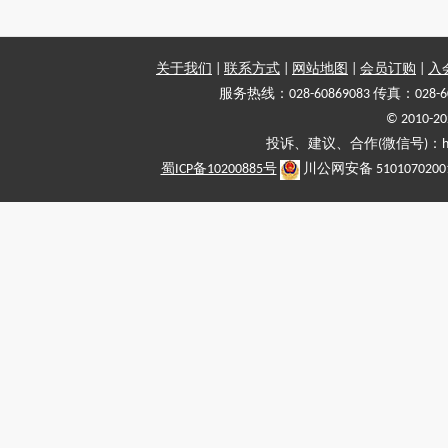
关于我们
|
联系方式
|
网站地图
|
会员订购
|
入
服务热线：028-60869083 传真：028-6
© 2010
投诉、建议、合作(微信号)：haiy-
蜀ICP备10200885号
川公网安备 5101070200