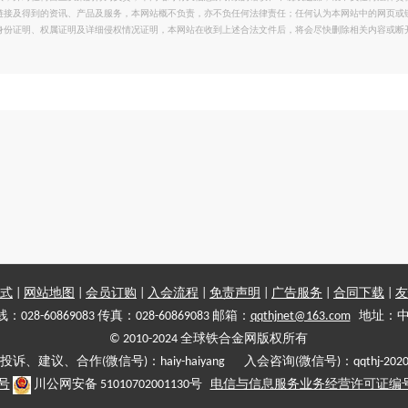
链接及得到的资讯、产品及服务，本网站概不负责，亦不负任何法律责任；任何认为本网站中的网页或
身份证明、权属证明及详细侵权情况证明，本网站在收到上述合法文件后，将会尽快删除相关内容或断
式
|
网站地图
|
会员订购
|
入会流程
|
免责声明
|
广告服务
|
合同下载
|
友
028-60869083 传真：028-60869083 邮箱：
qqthjnet@163.com
地址：中
© 2010-2024 全球铁合金网版权所有
投诉、建议、合作(微信号)：haiy-haiyang 入会咨询(微信号)：qqthj-202
5号
川公网安备 51010702001130号
电信与信息服务业务经营许可证编号:川B