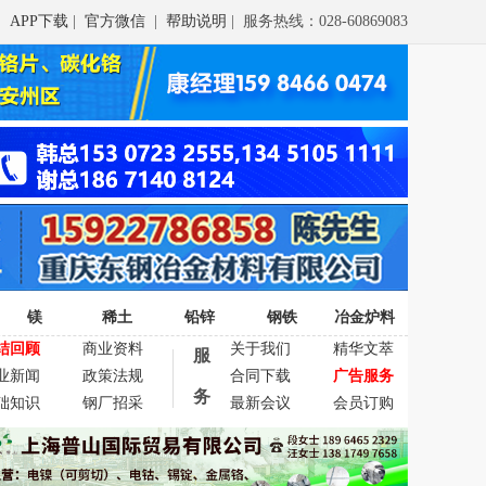
APP下载
|
官方微信
|
帮助说明
| 服务热线：028-60869083
镁
稀土
铅锌
钢铁
冶金炉料
结回顾
商业资料
关于我们
精华文萃
服
业新闻
政策法规
合同下载
广告服务
务
础知识
钢厂招采
最新会议
会员订购