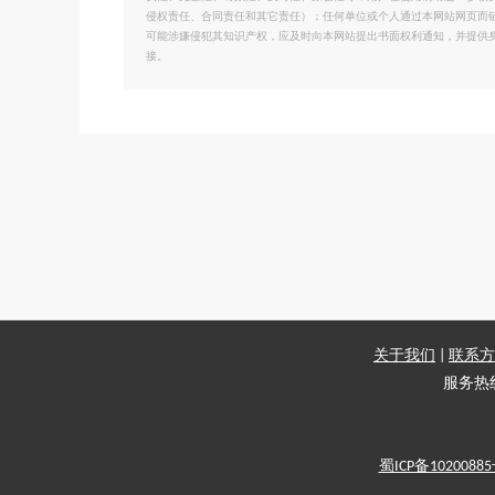
侵权责任、合同责任和其它责任）；任何单位或个人通过本网站网页而
可能涉嫌侵犯其知识产权，应及时向本网站提出书面权利通知，并提供
接。
关于我们
|
联系方
服务热线：
蜀ICP备1020088