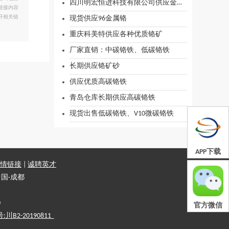
四川明宏恒进科技有限公司供应金属铬
链接内容
开相关链
现货供应96金属铬
重庆科美特供应各种优质铬矿
厂家直销：中碳铬铁、低碳铬铁
长期供应铬矿砂
供应优质高碳铬铁
青岛仓库长期供应高碳铬铁
现货出售低碳铬铁、V10微碳铬铁
APP下载
情链接
|
诚聘英才
国·成都
0
官方微信
2-20190811