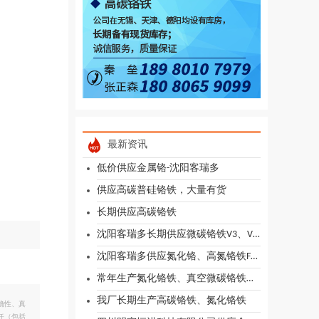
最新资讯
低价供应金属铬-沈阳客瑞多
供应高碳普硅铬铁，大量有货
长期供应高碳铬铁
沈阳客瑞多长期供应微碳铬铁V3、V6、V10
沈阳客瑞多供应氮化铬、高氮铬铁FENCR6-B N8
常年生产氮化铬铁、真空微碳铬铁、硅铝合金
我厂长期生产高碳铬铁、氮化铬铁
确性、真
任（包括