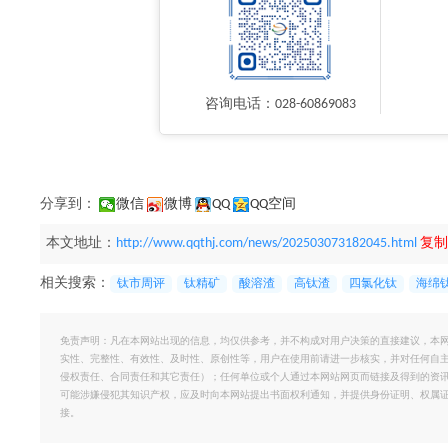
咨询电话：028-60869083
分享到：
微信
微博
QQ
QQ空间
本文地址：
http://www.qqthj.com/news/202503073182045.html
复制
相关搜索：
钛市周评
钛精矿
酸溶渣
高钛渣
四氯化钛
海绵
免责声明：凡在本网站出现的信息，均仅供参考，并不构成对用户决策的直接建议，本
实性、完整性、有效性、及时性、原创性等，用户在使用前请进一步核实，并对任何自
侵权责任、合同责任和其它责任）；任何单位或个人通过本网站网页而链接及得到的资
可能涉嫌侵犯其知识产权，应及时向本网站提出书面权利通知，并提供身份证明、权属
接。