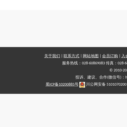
关于我们
|
联系方式
|
网站地图
|
会员订购
|
入
服务热线：028-60869083 传真：028-6
© 2010
投诉、建议、合作(微信号)：haiy-
蜀ICP备10200885号
川公网安备 5101070200