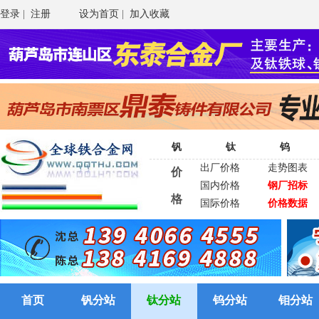
登录
|
注册
设为首页
|
加入收藏
钒
钛
钨
出厂价格
走势图表
价
国内价格
钢厂招标
格
国际价格
价格数据
首页
钒分站
钛分站
钨分站
钼分站