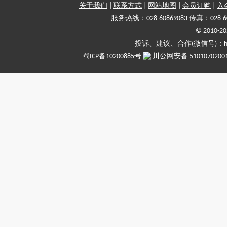
关于我们
|
联系方式
|
网站地图
|
会员订购
|
入
服务热线：028-60869083 传真：028-6
© 2010
投诉、建议、合作(微信号)：haiy-
蜀ICP备10200885号
川公网安备 5101070200