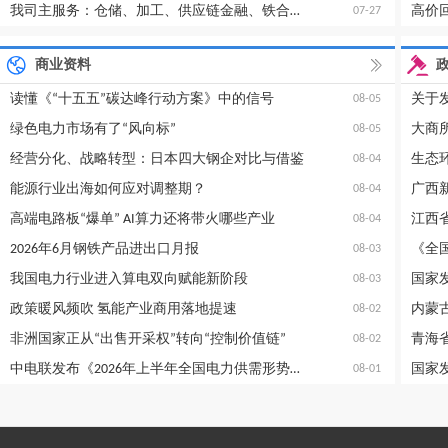
我司主服务：仓储、加工、供应链金融、铁合金信息咨询等
高价回
07-27
商业资料
读懂《“十五五”碳达峰行动方案》中的信号
08-05
绿色电力市场有了“风向标”
08-05
经营分化、战略转型：日本四大钢企对比与借鉴
08-04
能源行业出海如何应对调整期？
08-04
高端电路板“爆单” AI算力还将带火哪些产业
08-04
2026年6月钢铁产品进出口月报
《全
08-03
我国电力行业进入算电双向赋能新阶段
08-03
政策暖风频吹 氢能产业商用落地提速
08-02
非洲国家正从“出售开采权”转向“控制价值链”
青海
08-02
中电联发布《2026年上半年全国电力供需形势分析预测报告》
08-01