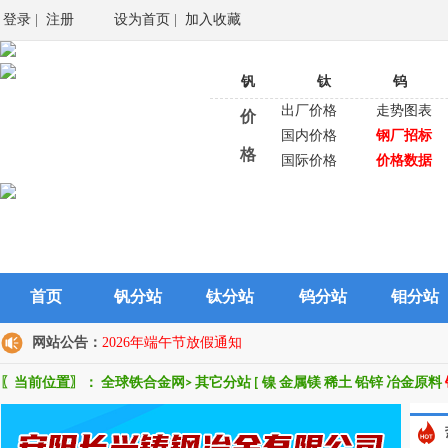
登录
|
注册
设为首页
|
加入收藏
钒
钛
钨
出厂价格
走势图表
价
国内价格
钢厂招标
格
国际价格
价格数据
首页
钒分站
钛分站
钨分站
钼分站
网站公告：
2026年端午节放假通知
〖当前位置〗：
全球铁合金网
>
其它分站
[
镍
金属镁
稀土
铅锌
冶金原料