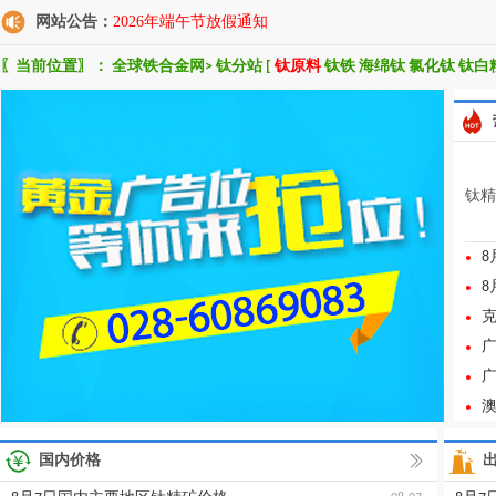
网站公告：
2026年端午节放假通知
〖当前位置〗：
全球铁合金网
>
钛分站
[
钛原料
钛铁
海绵钛
氯化钛
钛白
钛精
>
国内价格