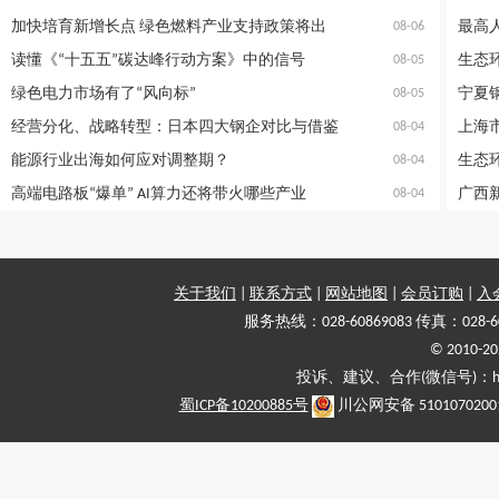
加快培育新增长点 绿色燃料产业支持政策将出
08-06
读懂《“十五五”碳达峰行动方案》中的信号
08-05
绿色电力市场有了“风向标”
08-05
经营分化、战略转型：日本四大钢企对比与借鉴
08-04
能源行业出海如何应对调整期？
08-04
高端电路板“爆单” AI算力还将带火哪些产业
08-04
关于我们
|
联系方式
|
网站地图
|
会员订购
|
入
服务热线：028-60869083 传真：028-6
© 2010
投诉、建议、合作(微信号)：haiy-
蜀ICP备10200885号
川公网安备 5101070200