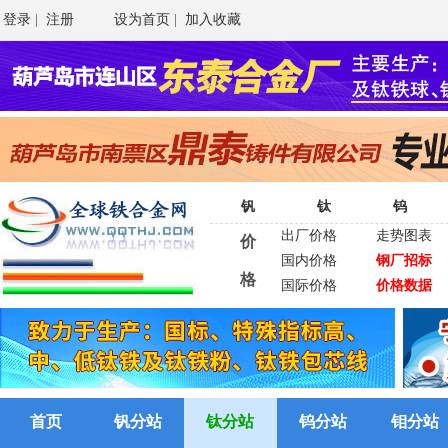
登录
|
注册
设为首页
|
加入收藏
钒
钛
钨
出厂价格
走势图表
价
国内价格
钢厂招标
格
国际价格
价格数据
首页
钒分站
钛分站
钨分站
钼分站