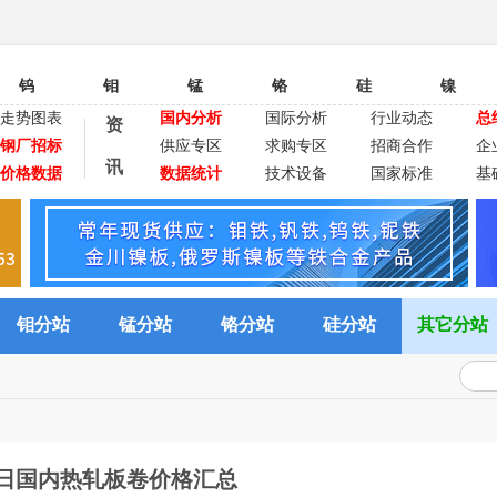
钨
钼
锰
铬
硅
镍
走势图表
国内分析
国际分析
行业动态
总
资
钢厂招标
供应专区
求购专区
招商合作
企
讯
价格数据
数据统计
技术设备
国家标准
基
钼分站
锰分站
铬分站
硅分站
其它分站
8日国内热轧板卷价格汇总