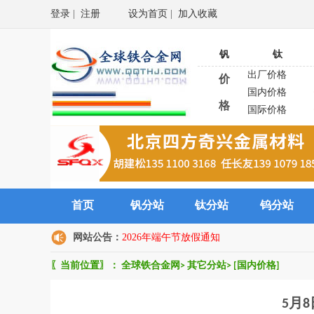
登录
|
注册
设为首页
|
加入收藏
钒
钛
出厂价格
价
国内价格
格
国际价格
首页
钒分站
钛分站
钨分站
网站公告：
2026年端午节放假通知
〖当前位置〗：
全球铁合金网
>
其它分站
>
[国内价格]
5月