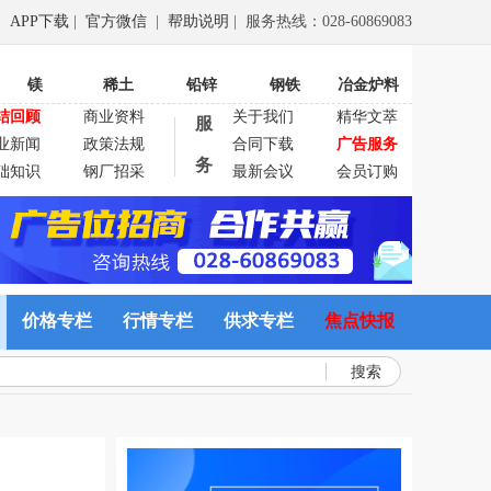
APP下载
|
官方微信
|
帮助说明
| 服务热线：028-60869083
镁
稀土
铅锌
钢铁
冶金炉料
结回顾
商业资料
关于我们
精华文萃
服
业新闻
政策法规
合同下载
广告服务
务
础知识
钢厂招采
最新会议
会员订购
价格专栏
行情专栏
供求专栏
焦点快报
搜索