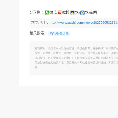
分享到：
微信
微博
QQ
QQ空间
本文地址：
http://www.qqthj.com/news/2025050832318
相关搜索：
热轧板卷价格
免责声明：凡在本网站出现的信息，均仅供参考，并不构成对用户决策
实性、完整性、有效性、及时性、原创性等，用户在使用前请进一步核
侵权责任、合同责任和其它责任）；任何单位或个人通过本网站网页而
可能涉嫌侵犯其知识产权，应及时向本网站提出书面权利通知，并提供
接。