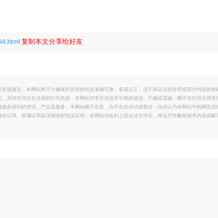
34.html
复制本文分享给好友
的直接建议，本网站将尽力确保所提供的信息准确可靠、客观公正，但不保证信息全部或部分内容的准
实，并对任何自主决策的行为负责，本网站对有关信息所引致的错误、不确或遗漏，概不负任何法律责
链接及得到的资讯、产品及服务，本网站概不负责，亦不负任何法律责任；任何认为本网站中的网页或
身份证明、权属证明及详细侵权情况证明，本网站在收到上述合法文件后，将会尽快删除相关内容或断