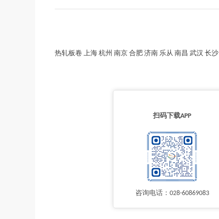
热轧板卷 上海 杭州 南京 合肥 济南 乐从 南昌 武汉 长沙 郑州 北
扫码下载APP
咨询电话：028-60869083