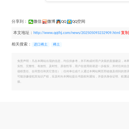
分享到：
微信
微博
QQ
QQ空间
本文地址：
http://www.qqthj.com/news/202505093232909.html
复制
相关搜索：
进口稀土
稀土
免责声明：凡在本网站出现的信息，均仅供参考，并不构成对用户决策的直接建议，本
实性、完整性、有效性、及时性、原创性等，用户在使用前请进一步核实，并对任何自
侵权责任、合同责任和其它责任）；任何单位或个人通过本网站网页而链接及得到的资
可能涉嫌侵犯其知识产权，应及时向本网站提出书面权利通知，并提供身份证明、权属
接。