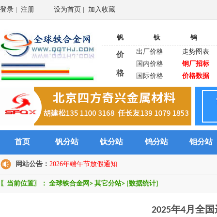
登录
|
注册
设为首页
|
加入收藏
钒
钛
钨
出厂价格
走势图表
价
国内价格
钢厂招标
格
国际价格
价格数据
首页
钒分站
钛分站
钨分站
钼分站
网站公告：
2026年端午节放假通知
〖当前位置〗：
全球铁合金网
>
其它分站
>
[数据统计]
2025年4月全国