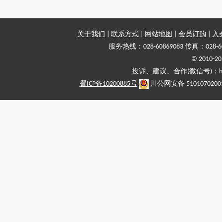
关于我们
|
联系方式
|
网站地图
|
会员订购
|
入
服务热线：028-60869083 传真：028-6
© 2010
投诉、建议、合作(微信号)：haiy-
蜀ICP备10200885号
川公网安备 5101070200