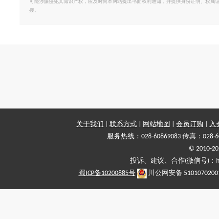
可能涉嫌侵犯其知识产权，应及时向本网站提出书面权利通知，并提供身份证明、权属
接。
关于我们
|
联系方式
|
网站地图
|
会员订购
|
入
服务热线：028-60869083 传真：028-6
© 2010
投诉、建议、合作(微信号)：haiy-
蜀ICP备10200885号
川公网安备 5101070200