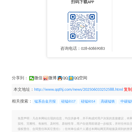
扫码下载APP
咨询电话：028-60869083
分享到：
微信
微博
QQ
QQ空间
本文地址：
http://www.qqthj.com/news/202506033252588.html
复制
相关搜索：
锰系合金月报
硅锰6517
硅锰6014
高碳锰铁
中碳锰
免责声明：凡在本网站出现的信息，均仅供参考，并不构成对用户决策的直接建议，本
实性、完整性、有效性、及时性、原创性等，用户在使用前请进一步核实，并对任何自
侵权责任、合同责任和其它责任）；任何单位或个人通过本网站网页而链接及得到的资