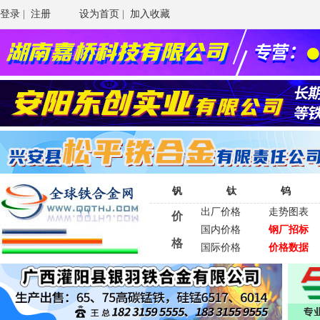
登录
|
注册
设为首页
|
加入收藏
钒
钛
钨
出厂价格
走势图表
价
国内价格
钢厂招标
格
国际价格
价格数据