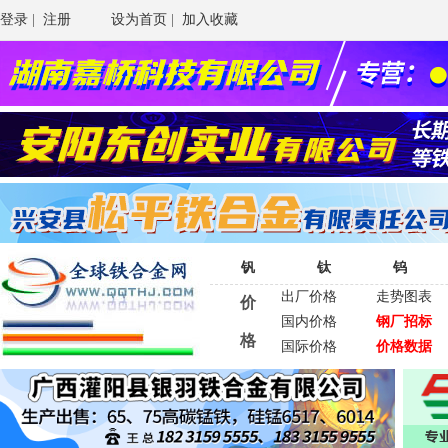
登录
|
注册
设为首页
|
加入收藏
钒
钛
钨
出厂价格
走势图表
价
国内价格
钢厂招标
格
国际价格
价格数据