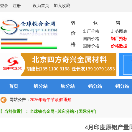
登录
|
注册
设为首页
|
加入收藏
钒
钛
钨
出厂价格
走势图表
价
国内价格
钢厂招标
格
国际价格
价格数据
首页
钒分站
钛分站
钨分站
钼分站
网站公告：
2026年端午节放假通知
〖当前位置〗：
全球铁合金网
>
其它分站
>
[国际分析]
4月印度原铝产量同比