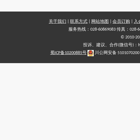
关于我们
|
联系方式
|
网站地图
|
会员订购
|
入
服务热线：028-60869083 传真：028-6
© 2010
投诉、建议、合作(微信号)：haiy-
蜀ICP备10200885号
川公网安备 5101070200