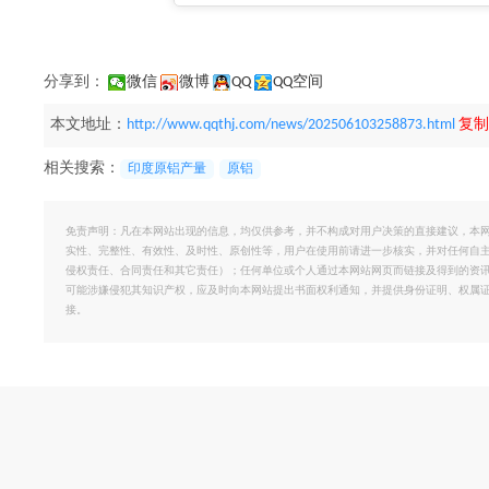
分享到：
微信
微博
QQ
QQ空间
本文地址：
http://www.qqthj.com/news/202506103258873.html
复制
相关搜索：
印度原铝产量
原铝
免责声明：凡在本网站出现的信息，均仅供参考，并不构成对用户决策的直接建议，本
实性、完整性、有效性、及时性、原创性等，用户在使用前请进一步核实，并对任何自
侵权责任、合同责任和其它责任）；任何单位或个人通过本网站网页而链接及得到的资
可能涉嫌侵犯其知识产权，应及时向本网站提出书面权利通知，并提供身份证明、权属
接。