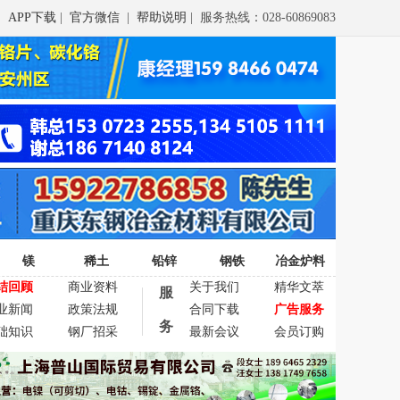
APP下载
|
官方微信
|
帮助说明
| 服务热线：028-60869083
镁
稀土
铅锌
钢铁
冶金炉料
结回顾
商业资料
关于我们
精华文萃
服
业新闻
政策法规
合同下载
广告服务
务
础知识
钢厂招采
最新会议
会员订购