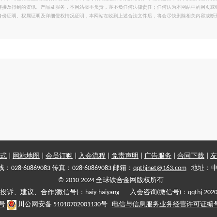
链接及得到的资讯、产品及服务，本网站概不负责，亦不负任何法律责任；任何认为本网站中的网页或
身份证明、权属证明及详细侵权情况证明，本网站在收到上述合法文件后，将会尽快删除相关内容或断
式
|
网站地图
|
会员订购
|
入会流程
|
免责声明
|
广告服务
|
合同下载
|
友
028-60869083 传真：028-60869083 邮箱：
qqthjnet@163.com
地址：中
© 2010-2024 全球铁合金网版权所有
投诉、建议、合作(微信号)：haiy-haiyang 入会咨询(微信号)：qqthj-202
5号
川公网安备 51010702001130号
电信与信息服务业务经营许可证编号:川B