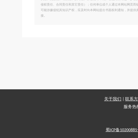
侵权责任、合同责任和其它责任）；任何单位或个人通过本网站网页而
可能涉嫌侵犯其知识产权，应及时向本网站提出书面权利通知，并提供
接。
关于我们
|
联系方
服务热线：
蜀ICP备1020088