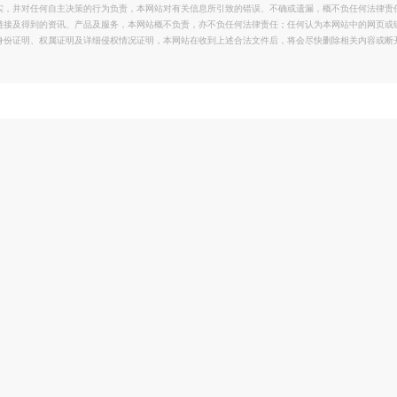
实，并对任何自主决策的行为负责，本网站对有关信息所引致的错误、不确或遗漏，概不负任何法律责
链接及得到的资讯、产品及服务，本网站概不负责，亦不负任何法律责任；任何认为本网站中的网页或
身份证明、权属证明及详细侵权情况证明，本网站在收到上述合法文件后，将会尽快删除相关内容或断