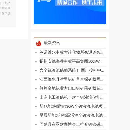
任（包括
链接内容
开相关链
最新资讯
英诺维尔中标大连化物所48通道智能液流电池自动化组装、测试、拆解和清洗平台采购项目
扬州安德海睿中标平高集团500kW全钒液流电池储能系统容量单元集成及技术服务采购
含全钒液流储能系统 广西广投桂中综合新型储能示范项目储能系统设备采购招标公告
江西修水县湾里钒矿普查探矿权网上挂牌出让公告
敦煌金地钒业方山口钒矿采矿权转让项目推介公告
山东电工液储第一次全钒液流储能系统部件公开谈判采购公告
新兆能(内蒙古)3GW全钒液流电池项目一期前期咨询服务更正公示
星辰新能(哈密)高活性全钒液流电池电解液生产项目临建工程专业分包常规采购公告
巴楚县在亚欧商博会上推介钒钛磁铁矿等优势资源