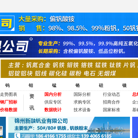
钨
钼
锰
铬
硅
镍
走势图表
国内分析
国际分析
行业动态
总
资
钢厂招标
供应专区
求购专区
招商合作
企
讯
价格数据
数据统计
技术设备
国家标准
基