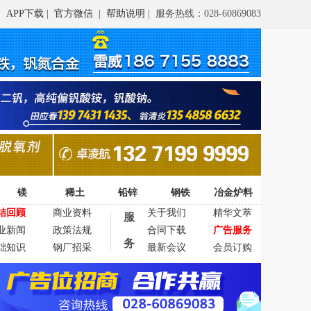
APP下载
|
官方微信
|
帮助说明
| 服务热线：028-60869083
镁
稀土
铅锌
钢铁
冶金炉料
结回顾
商业资料
关于我们
精华文萃
服
业新闻
政策法规
合同下载
广告服务
务
础知识
钢厂招采
最新会议
会员订购