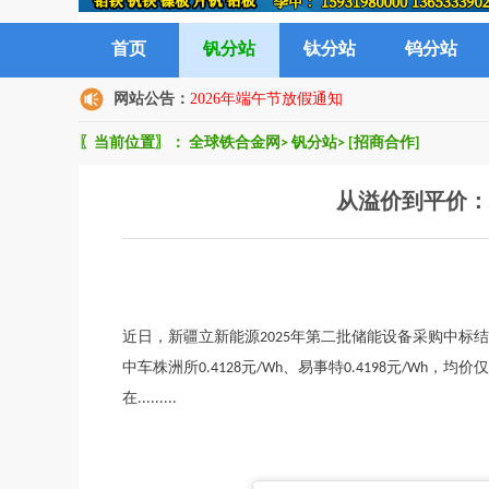
首页
钒分站
钛分站
钨分站
网站公告：
2026年端午节放假通知
〖当前位置〗：
全球铁合金网
>
钒分站
>
[招商合作]
从溢价到平价：
近日，新疆立新能源2025年第二批储能设备采购中标结果
中车株洲所0.4128元/Wh、易事特0.4198元/Wh
在.........