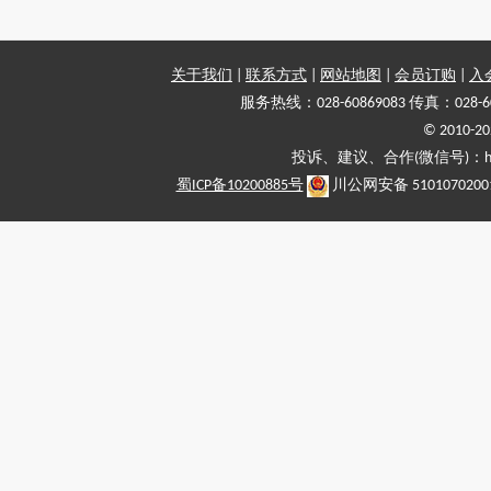
关于我们
|
联系方式
|
网站地图
|
会员订购
|
入
服务热线：028-60869083 传真：028-6
© 2010
投诉、建议、合作(微信号)：haiy-
蜀ICP备10200885号
川公网安备 5101070200