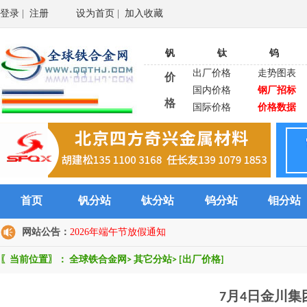
登录
|
注册
设为首页
|
加入收藏
钒
钛
钨
出厂价格
走势图表
价
国内价格
钢厂招标
格
国际价格
价格数据
首页
钒分站
钛分站
钨分站
钼分站
网站公告：
2026年端午节放假通知
〖当前位置〗：
全球铁合金网
>
其它分站
>
[出厂价格]
7月4日金川