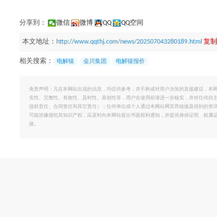
分享到：
微信
微博
QQ
QQ空间
本文地址：
http://www.qqthj.com/news/202507043280189.html
复制
相关搜索：
电解镍
金川集团
电解镍报价
免责声明：凡在本网站出现的信息，均仅供参考，并不构成对用户决策的直接建议，本
实性、完整性、有效性、及时性、原创性等，用户在使用前请进一步核实，并对任何自
侵权责任、合同责任和其它责任）；任何单位或个人通过本网站网页而链接及得到的资
可能涉嫌侵犯其知识产权，应及时向本网站提出书面权利通知，并提供身份证明、权属
接。