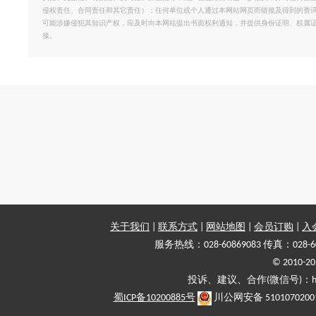
侵权责任、合同责任和其它责任）；任何单位或个人通过本网站网页而链接及得到的资
可能涉嫌侵犯其知识产权，应及时向本网站提出书面权利通知，并提供身份证明、权属
接。
关于我们
|
联系方式
|
网站地图
|
会员订购
|
入
服务热线：028-60869083 传真：028-6
© 2010
投诉、建议、合作(微信号)：haiy-
蜀ICP备10200885号
川公网安备 5101070200