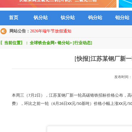
首页
钒分站
钛分站
钨分站
钼分站
网站公告：
2026年端午节放假通知
〖当前位置〗：
全球铁合金网
>
铬分站
>
[行业动态]
[快报]江苏某钢厂新
发布时间：2
本周三（7月2日），江苏某钢厂新一轮高碳铬铁招标价格公布，高碳
费），环比之前一轮（6月26日XX元/50基吨）价格小幅上涨XX元/50基