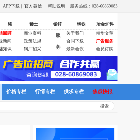
APP下载
|
官方微信
|
帮助说明
| 服务热线：028-60869083
镁
稀土
铅锌
钢铁
冶金炉料
结回顾
商业资料
关于我们
精华文萃
服
业新闻
政策法规
合同下载
广告服务
务
础知识
钢厂招采
最新会议
会员订购
价格专栏
行情专栏
供求专栏
焦点快报
搜索