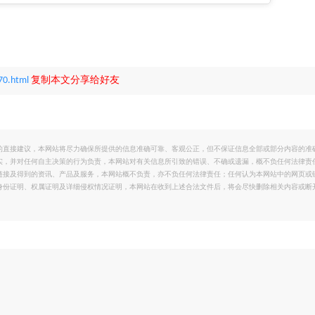
70.html
复制本文分享给好友
的直接建议，本网站将尽力确保所提供的信息准确可靠、客观公正，但不保证信息全部或部分内容的准
实，并对任何自主决策的行为负责，本网站对有关信息所引致的错误、不确或遗漏，概不负任何法律责
链接及得到的资讯、产品及服务，本网站概不负责，亦不负任何法律责任；任何认为本网站中的网页或
身份证明、权属证明及详细侵权情况证明，本网站在收到上述合法文件后，将会尽快删除相关内容或断