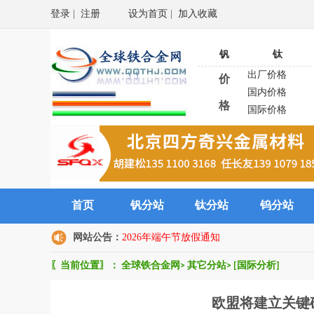
登录
|
注册
设为首页
|
加入收藏
钒
钛
出厂价格
价
国内价格
格
国际价格
首页
钒分站
钛分站
钨分站
网站公告：
2026年端午节放假通知
〖当前位置〗：
全球铁合金网
>
其它分站
>
[国际分析]
欧盟将建立关键