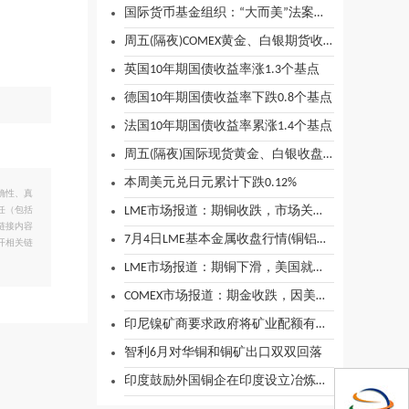
国际货币基金组织：“大而美”法案将加剧美财政赤字
周五(隔夜)COMEX黄金、白银期货收盘简述
英国10年期国债收益率涨1.3个基点
德国10年期国债收益率下跌0.8个基点
法国10年期国债收益率累涨1.4个基点
周五(隔夜)国际现货黄金、白银收盘简述
本周美元兑日元累计下跌0.12%
确性、真
LME市场报道：期铜收跌，市场关注美国关税最后期限临近
任（包括
链接内容
7月4日LME基本金属收盘行情(铜铝铅锌锡镍)
开相关链
LME市场报道：期铜下滑，美国就业数据强于预期带动美元上涨
COMEX市场报道：期金收跌，因美国强劲就业数据浇灭提前降息希望
印尼镍矿商要求政府将矿业配额有效期保持在三年
智利6月对华铜和铜矿出口双双回落
印度鼓励外国铜企在印度设立冶炼厂和精炼厂