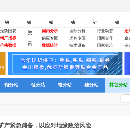
钨
钼
锰
铬
硅
镍
走势图表
国内分析
国际分析
行业动态
总
资
钢厂招标
供应专区
求购专区
招商合作
企
讯
价格数据
数据统计
技术设备
国家标准
基
钼分站
锰分站
铬分站
硅分站
其它分站
矿产紧急储备，以应对地缘政治风险