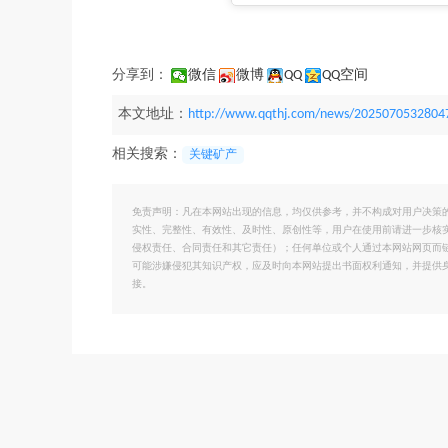
分享到：
微信
微博
QQ
QQ空间
本文地址：
http://www.qqthj.com/news/2025070532804
相关搜索：
关键矿产
免责声明：凡在本网站出现的信息，均仅供参考，并不构成对用户决策
实性、完整性、有效性、及时性、原创性等，用户在使用前请进一步核
侵权责任、合同责任和其它责任）；任何单位或个人通过本网站网页而
可能涉嫌侵犯其知识产权，应及时向本网站提出书面权利通知，并提供
接。