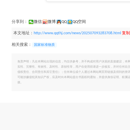
分享到：
微信
微博
QQ
QQ空间
本文地址：
http://www.qqthj.com/news/202507093283708.html
复制
相关搜索：
国家标准物质
免责声明：凡在本网站出现的信息，均仅供参考，并不构成对用户决策的直接建议，本
实性、完整性、有效性、及时性、原创性等，用户在使用前请进一步核实，并对任何自
侵权责任、合同责任和其它责任）；任何单位或个人通过本网站网页而链接及得到的资
可能涉嫌侵犯其知识产权，应及时向本网站提出书面权利通知，并提供身份证明、权属
接。