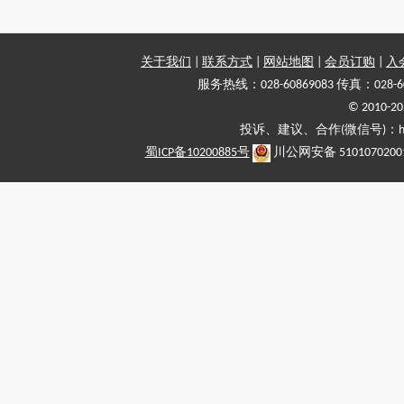
关于我们
|
联系方式
|
网站地图
|
会员订购
|
入
服务热线：028-60869083 传真：028-6
© 2010
投诉、建议、合作(微信号)：haiy-
蜀ICP备10200885号
川公网安备 5101070200