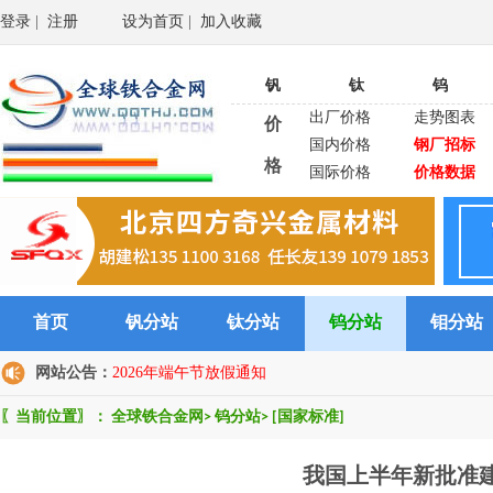
登录
|
注册
设为首页
|
加入收藏
钒
钛
钨
出厂价格
走势图表
价
国内价格
钢厂招标
格
国际价格
价格数据
首页
钒分站
钛分站
钨分站
钼分站
网站公告：
2026年端午节放假通知
〖当前位置〗：
全球铁合金网
>
钨分站
>
[国家标准]
我国上半年新批准建