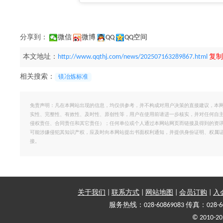
分享到：
微信
微博
QQ
QQ空间
本文地址：
http://www.qqthj.com/news/202507163289867.html
复制
相关搜索：
镁冶炼标准
免责声明：凡在本网站出现的信息，均仅供参考，并不构成对用户决策的直接建议，本
实性、完整性、有效性、及时性、原创性等，用户在使用前请进一步核实，并对任何自
侵权责任、合同责任和其它责任）；任何单位或个人通过本网站网页而链接及得到的资
可能涉嫌侵犯其知识产权，应及时向本网站提出书面权利通知，并提供身份证明、权属
接。
关于我们
|
联系方式
|
网站地图
|
会员订购
|
入
服务热线：028-60869083 传真：028-6
© 2010