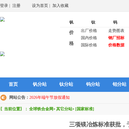
登录
|
注册
设为首页
|
加入收藏
钒
钛
钨
出厂价格
走势图表
价
国内价格
钢厂招标
格
国际价格
价格数据
首页
钒分站
钛分站
钨分站
钼分站
网站公告：
2026年端午节放假通知
〖当前位置〗：
全球铁合金网
>
其它分站
>
[国家标准]
三项镁冶炼标准获批，于