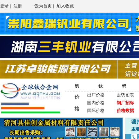
登录
|
注册
设为首页
|
加入收藏
钒
钛
钨
出厂价格
走势图表
价
国内价格
钢厂招标
格
国际价格
价格数据