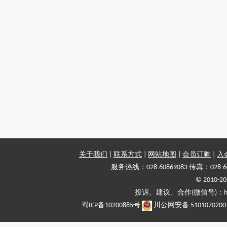
关于我们
|
联系方式
|
网站地图
|
会员订购
|
入
服务热线：028-60869083 传真：028-6
© 2010
投诉、建议、合作(微信号)：haiy-
蜀ICP备10200885号
川公网安备 5101070200