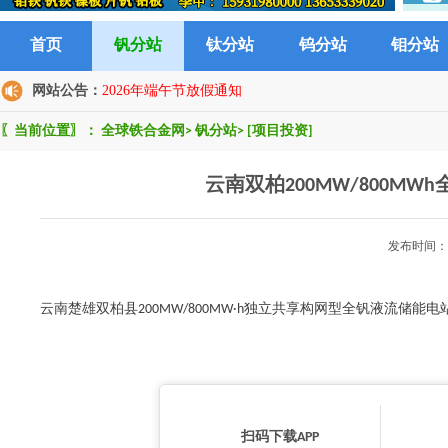
首页
钒分站
钛分站
钨分站
钼分站
网站公告：
2026年端午节放假通知
〖当前位置〗：
全球铁合金网
>
钒分站
>
[项目投资]
云南双柏200MW/800M
发布时间：2
云南楚雄双柏县200MW/800MW·h独立共享构网型全钒液流储
扫码下载APP