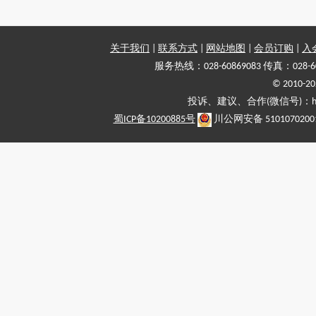
关于我们
|
联系方式
|
网站地图
|
会员订购
|
入
服务热线：028-60869083 传真：028-6
© 2010
投诉、建议、合作(微信号)：haiy-
蜀ICP备10200885号
川公网安备 5101070200