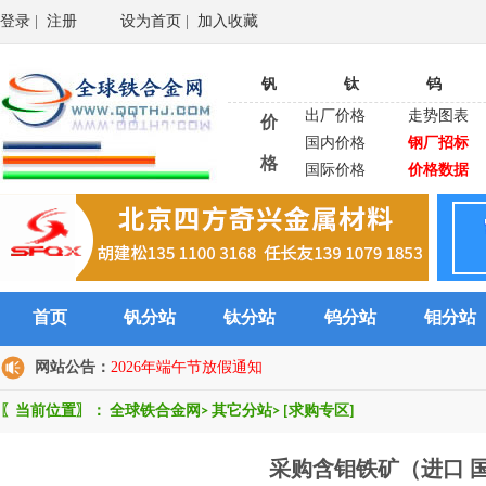
登录
|
注册
设为首页
|
加入收藏
钒
钛
钨
出厂价格
走势图表
价
国内价格
钢厂招标
格
国际价格
价格数据
首页
钒分站
钛分站
钨分站
钼分站
网站公告：
2026年端午节放假通知
〖当前位置〗：
全球铁合金网
>
其它分站
>
[求购专区]
采购含钼铁矿（进口 