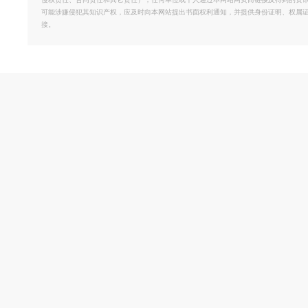
侵权责任、合同责任和其它责任）；任何单位或个人通过本网站网页而链接及得到的资
可能涉嫌侵犯其知识产权，应及时向本网站提出书面权利通知，并提供身份证明、权属
接。