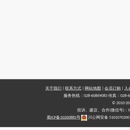
关于我们
|
联系方式
|
网站地图
|
会员订购
|
入
服务热线：028-60869083 传真：028-6
© 2010
投诉、建议、合作(微信号)：haiy-
蜀ICP备10200885号
川公网安备 5101070200