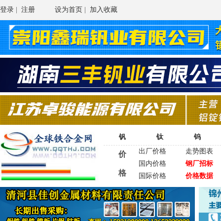
登录
|
注册
设为首页
|
加入收藏
钒
钛
钨
出厂价格
走势图表
价
国内价格
钢厂招标
格
国际价格
价格数据