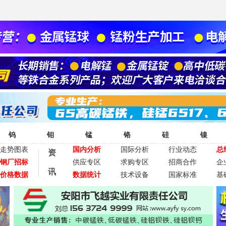
钨
钼
锰
铬
硅
镍
走势图表
国内分析
国际分析
行业动态
总
资
钢厂招标
供应专区
求购专区
招商合作
企
讯
价格数据
数据统计
技术设备
国家标准
基