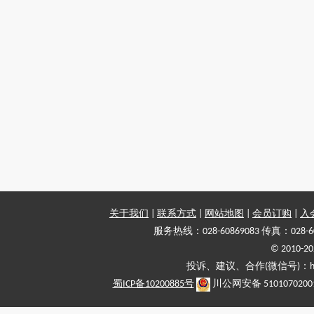
关于我们
|
联系方式
|
网站地图
|
会员订购
|
入
服务热线：028-60869083 传真：028-6
© 2010
投诉、建议、合作(微信号)：haiy-
蜀ICP备10200885号
川公网安备 5101070200