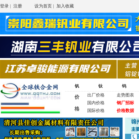
登录
|
注册
设为首页
|
加入收藏
钒
钛
钨
出厂价格
走势图表
价
国内价格
钢厂招标
格
国际价格
价格数据