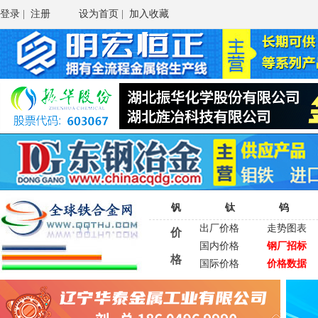
登录
|
注册
设为首页
|
加入收藏
钒
钛
钨
出厂价格
走势图表
价
国内价格
钢厂招标
格
国际价格
价格数据