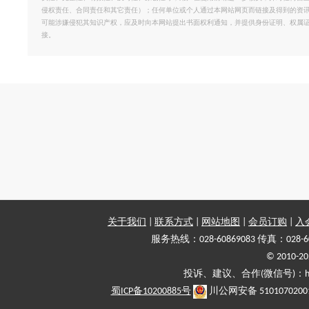
侵权责任、合同责任和其它责任）；任何单位或个人通过本网站网页而链接及得到的资
可能涉嫌侵犯其知识产权，应及时向本网站提出书面权利通知，并提供身份证明、权属
接。
关于我们
|
联系方式
|
网站地图
|
会员订购
|
入
服务热线：028-60869083 传真：028-6
© 2010
投诉、建议、合作(微信号)：haiy-
蜀ICP备10200885号
川公网安备 5101070200