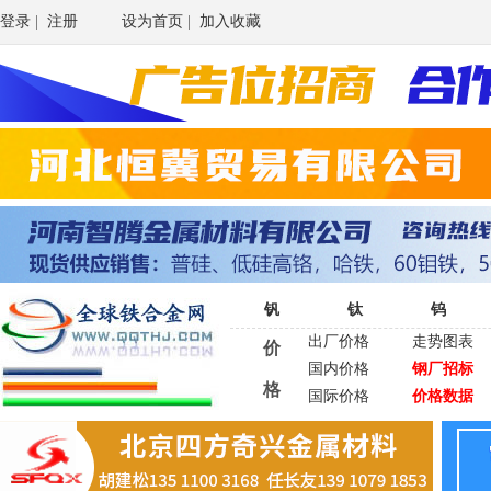
登录
|
注册
设为首页
|
加入收藏
钒
钛
钨
出厂价格
走势图表
价
国内价格
钢厂招标
格
国际价格
价格数据