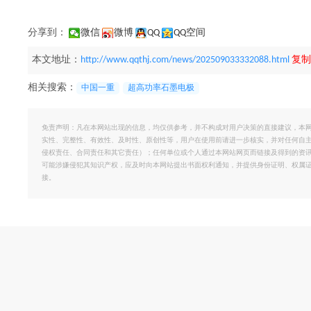
分享到：
微信
微博
QQ
QQ空间
本文地址：
http://www.qqthj.com/news/202509033332088.html
复制
相关搜索：
中国一重
超高功率石墨电极
免责声明：凡在本网站出现的信息，均仅供参考，并不构成对用户决策的直接建议，本
实性、完整性、有效性、及时性、原创性等，用户在使用前请进一步核实，并对任何自
侵权责任、合同责任和其它责任）；任何单位或个人通过本网站网页而链接及得到的资
可能涉嫌侵犯其知识产权，应及时向本网站提出书面权利通知，并提供身份证明、权属
接。