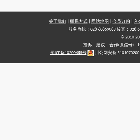
关于我们
|
联系方式
|
网站地图
|
会员订购
|
入
服务热线：028-60869083 传真：028-6
© 2010
投诉、建议、合作(微信号)：haiy-
蜀ICP备10200885号
川公网安备 5101070200