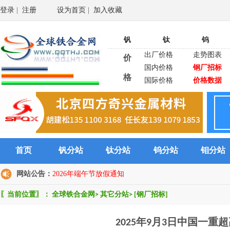
登录
|
注册
设为首页
|
加入收藏
钒
钛
钨
出厂价格
走势图表
价
国内价格
钢厂招标
格
国际价格
价格数据
首页
钒分站
钛分站
钨分站
钼分站
网站公告：
2026年端午节放假通知
〖当前位置〗：
全球铁合金网
>
其它分站
>
[钢厂招标]
2025年9月3日中国一重