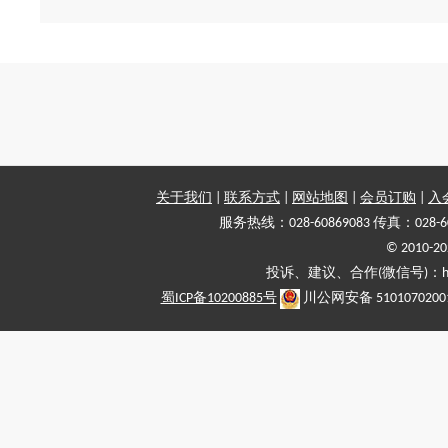
关于我们
|
联系方式
|
网站地图
|
会员订购
|
入
服务热线：028-60869083 传真：028-6
© 2010
投诉、建议、合作(微信号)：haiy-
蜀ICP备10200885号
川公网安备 5101070200