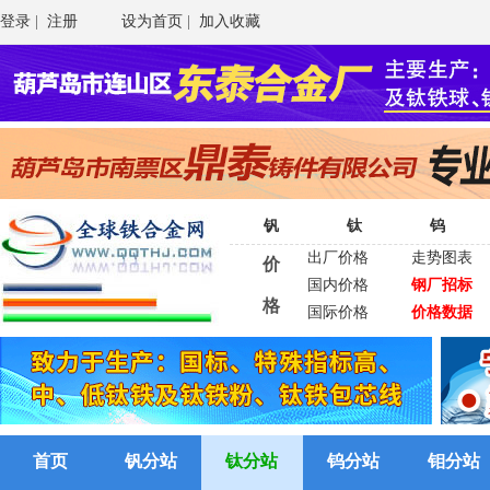
登录
|
注册
设为首页
|
加入收藏
钒
钛
钨
出厂价格
走势图表
价
国内价格
钢厂招标
格
国际价格
价格数据
首页
钒分站
钛分站
钨分站
钼分站