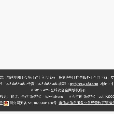
式
|
网站地图
|
会员订购
|
入会流程
|
免责声明
|
广告服务
|
合同下载
|
友
028-60869083 传真：028-60869083 邮箱：
qqthjnet@163.com
地址：中
© 2010-2024 全球铁合金网版权所有
投诉、建议、合作(微信号)：haiy-haiyang 入会咨询(微信号)：qqthj-202
5号
川公网安备 51010702001130号
电信与信息服务业务经营许可证编号:川B