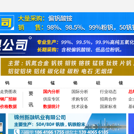
钨
钼
锰
铬
硅
镍
走势图表
国内分析
国际分析
行业动态
总
资
钢厂招标
供应专区
求购专区
招商合作
企
讯
价格数据
数据统计
技术设备
国家标准
基