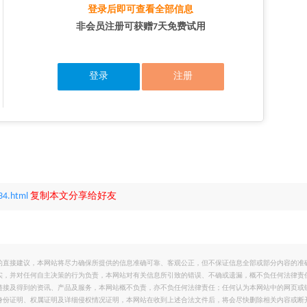
登录后即可查看全部信息
非会员注册可获赠7天免费试用
登录
注册
34.html
复制本文分享给好友
的直接建议，本网站将尽力确保所提供的信息准确可靠、客观公正，但不保证信息全部或部分内容的准
实，并对任何自主决策的行为负责，本网站对有关信息所引致的错误、不确或遗漏，概不负任何法律责
链接及得到的资讯、产品及服务，本网站概不负责，亦不负任何法律责任；任何认为本网站中的网页或
身份证明、权属证明及详细侵权情况证明，本网站在收到上述合法文件后，将会尽快删除相关内容或断