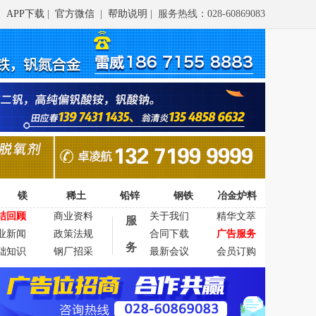
APP下载
|
官方微信
|
帮助说明
| 服务热线：028-60869083
镁
稀土
铅锌
钢铁
冶金炉料
结回顾
商业资料
关于我们
精华文萃
服
业新闻
政策法规
合同下载
广告服务
务
础知识
钢厂招采
最新会议
会员订购