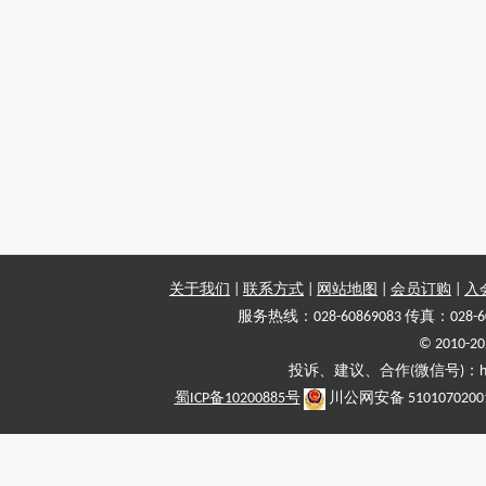
关于我们
|
联系方式
|
网站地图
|
会员订购
|
入
服务热线：028-60869083 传真：028-6
© 2010
投诉、建议、合作(微信号)：haiy-
蜀ICP备10200885号
川公网安备 5101070200