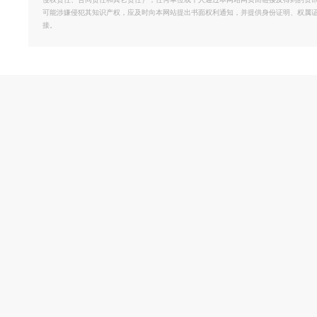
侵权责任、合同责任和其它责任）；任何单位或个人通过本网站网页而链接及得到的资
可能涉嫌侵犯其知识产权，应及时向本网站提出书面权利通知，并提供身份证明、权属
接。