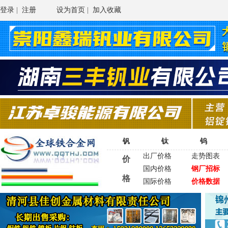
登录
|
注册
设为首页
|
加入收藏
钒
钛
钨
出厂价格
走势图表
价
国内价格
钢厂招标
格
国际价格
价格数据