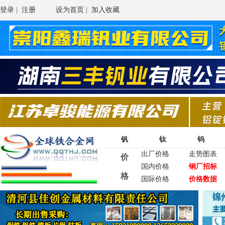
登录
|
注册
设为首页
|
加入收藏
钒
钛
钨
出厂价格
走势图表
价
国内价格
钢厂招标
格
国际价格
价格数据