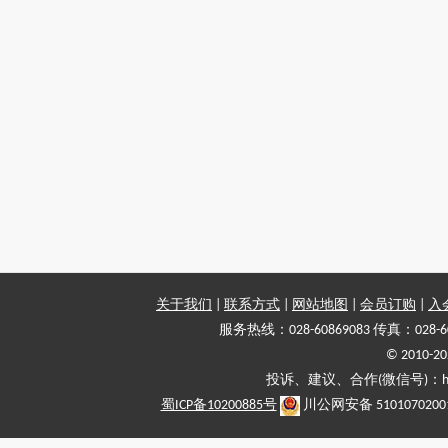
关于我们
|
联系方式
|
网站地图
|
会员订购
|
入
服务热线：028-60869083 传真：028-6
© 2010
投诉、建议、合作(微信号)：haiy-
蜀ICP备10200885号
川公网安备 5101070200