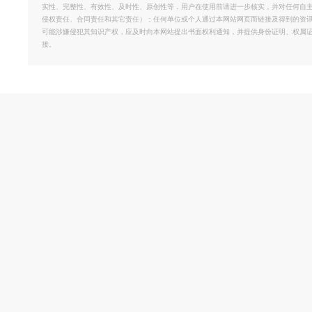
实性、完整性、有效性、及时性、原创性等，用户在使用前请进一步核实，并对任何自
侵权责任、合同责任和其它责任）；任何单位或个人通过本网站网页而链接及得到的资
可能涉嫌侵犯其知识产权，应及时向本网站提出书面权利通知，并提供身份证明、权属
接。