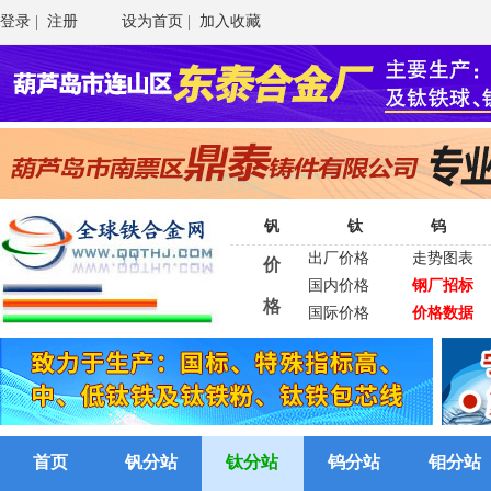
登录
|
注册
设为首页
|
加入收藏
钒
钛
钨
出厂价格
走势图表
价
国内价格
钢厂招标
格
国际价格
价格数据
首页
钒分站
钛分站
钨分站
钼分站