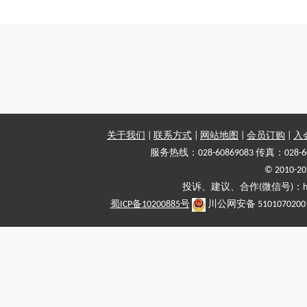
关于我们
|
联系方式
|
网站地图
|
会员订购
|
入
服务热线：028-60869083 传真：028-6
© 2010
投诉、建议、合作(微信号)：haiy-
蜀ICP备10200885号
川公网安备 5101070200