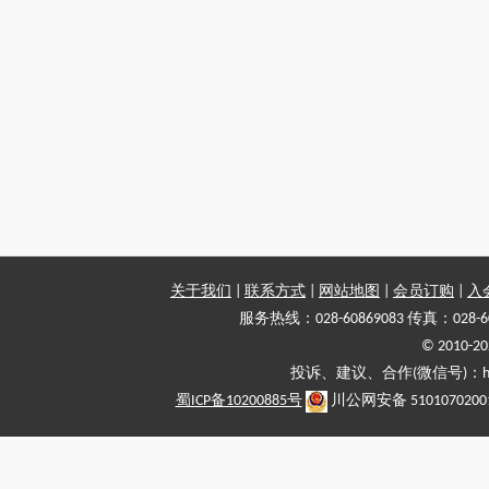
关于我们
|
联系方式
|
网站地图
|
会员订购
|
入
服务热线：028-60869083 传真：028-6
© 2010
投诉、建议、合作(微信号)：haiy-
蜀ICP备10200885号
川公网安备 5101070200