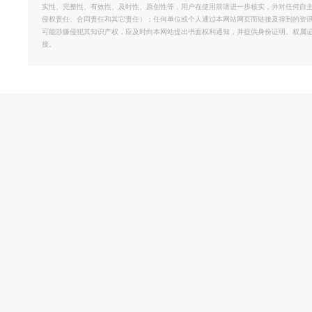
实性、完整性、有效性、及时性、原创性等，用户在使用前请进一步核实，并对任何自
侵权责任、合同责任和其它责任）；任何单位或个人通过本网站网页而链接及得到的资
可能涉嫌侵犯其知识产权，应及时向本网站提出书面权利通知，并提供身份证明、权属
接。