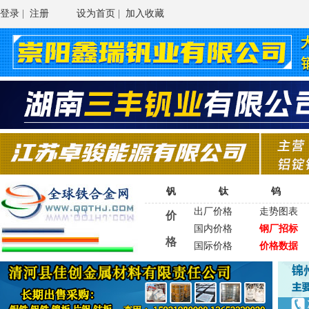
登录
|
注册
设为首页
|
加入收藏
钒
钛
钨
出厂价格
走势图表
价
国内价格
钢厂招标
格
国际价格
价格数据