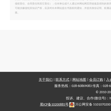
侵权责任、合同责任和其它责任）；任何单位或个人通过本网站网页而链接及得到的资
可能涉嫌侵犯其知识产权，应及时向本网站提出书面权利通知，并提供身份证明、权属
接。
关于我们
|
联系方式
|
网站地图
|
会员订购
|
入
服务热线：028-60869083 传真：028-6
© 2010
投诉、建议、合作(微信号)：haiy-
蜀ICP备10200885号
川公网安备 5101070200