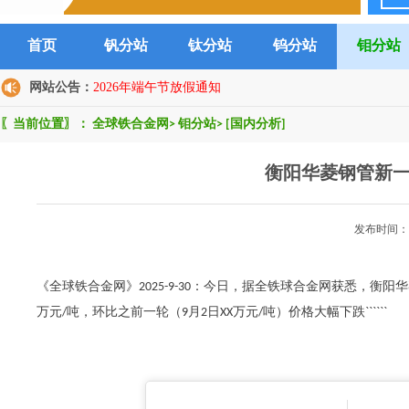
首页
钒分站
钛分站
钨分站
钼分站
网站公告：
2026年端午节放假通知
〖当前位置〗：
全球铁合金网
>
钼分站
>
[国内分析]
衡阳华菱钢管新
发布时间：2
《全球铁合金网》2025-9-30：今日，据全铁球合金网获悉，衡阳华
万元/吨，环比之前一轮（9月2日XX万元/吨）价格大幅下跌``````