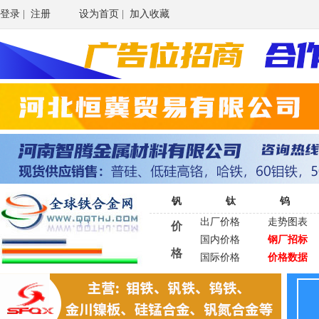
登录
|
注册
设为首页
|
加入收藏
钒
钛
钨
出厂价格
走势图表
价
国内价格
钢厂招标
格
国际价格
价格数据