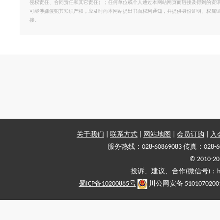
侵权责任、合同责任和其它责任）；任何单位或个人通过本网站网页而链接及得到的资
可能涉嫌侵犯其知识产权，应及时向本网站提出书面权利通知，并提供身份证明、权属
接。
关于我们
|
联系方式
|
网站地图
|
会员订购
|
入
服务热线：028-60869083 传真：028-6
© 2010
投诉、建议、合作(微信号)：haiy-
蜀ICP备10200885号
川公网安备 5101070200