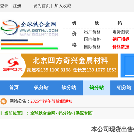
登录
|
注册
设为首页
|
加入收藏
钒
钛
钨
出厂价格
走势图表
价
国内价格
钢厂招标
格
国际价格
价格数据
首页
钒分站
钛分站
钨分站
钼分站
网站公告：
2026年端午节放假通知
〖当前位置〗：
全球铁合金网
>
钨分站
>
[供应专区]
本公司现货出售