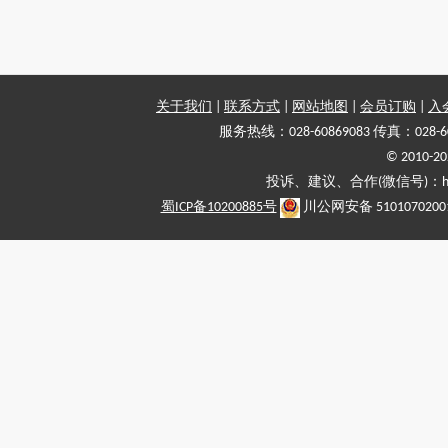
关于我们
|
联系方式
|
网站地图
|
会员订购
|
入
服务热线：028-60869083 传真：028-6
© 2010
投诉、建议、合作(微信号)：haiy-
蜀ICP备10200885号
川公网安备 5101070200