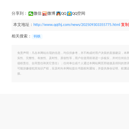
分享到：
微信
微博
QQ
QQ空间
本文地址：
http://www.qqthj.com/news/202509303355775.html
复制
相关搜索：
钨铁
免责声明：凡在本网站出现的信息，均仅供参考，并不构成对用户决策的直接建议，本
实性、完整性、有效性、及时性、原创性等，用户在使用前请进一步核实，并对任何自
侵权责任、合同责任和其它责任）；任何单位或个人通过本网站网页而链接及得到的资
可能涉嫌侵犯其知识产权，应及时向本网站提出书面权利通知，并提供身份证明、权属
接。