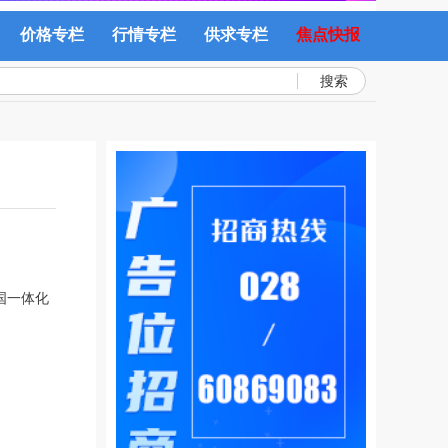
价格专栏
行情专栏
供求专栏
焦点快报
搜索
国一体化