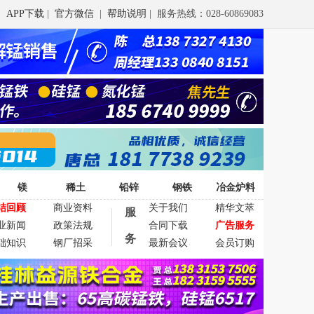
APP下载
|
官方微信
|
帮助说明
| 服务热线：028-60869083
镁
稀土
铅锌
钢铁
冶金炉料
结回顾
商业资料
关于我们
精华文萃
服
业新闻
政策法规
合同下载
广告服务
务
础知识
钢厂招采
最新会议
会员订购