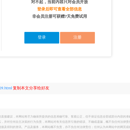
对不起，当前内容只对会员开放
登录后即可查看全部信息
非会员注册可获赠7天免费试用
登录
注册
09.html
复制本文分享给好友
的直接建议，本网站将尽力确保所提供的信息准确可靠、客观公正，但不保证信息全部或部分内容的准
实，并对任何自主决策的行为负责，本网站对有关信息所引致的错误、不确或遗漏，概不负任何法律责
链接及得到的资讯、产品及服务，本网站概不负责，亦不负任何法律责任；任何认为本网站中的网页或