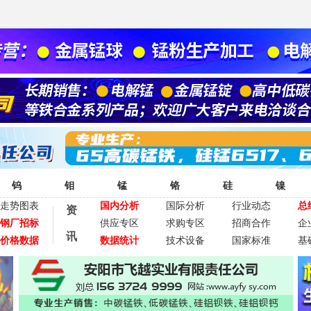
钨
钼
锰
铬
硅
镍
走势图表
国内分析
国际分析
行业动态
总
资
钢厂招标
供应专区
求购专区
招商合作
企
讯
价格数据
数据统计
技术设备
国家标准
基