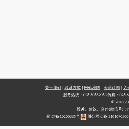
关于我们
|
联系方式
|
网站地图
|
会员订购
|
入
服务热线：028-60869083 传真：028-6
© 2010
投诉、建议、合作(微信号)：haiy-
蜀ICP备10200885号
川公网安备 5101070200