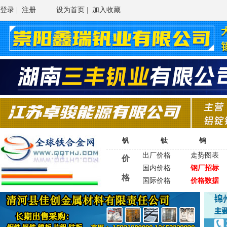
登录
|
注册
设为首页
|
加入收藏
钒
钛
钨
出厂价格
走势图表
价
国内价格
钢厂招标
格
国际价格
价格数据