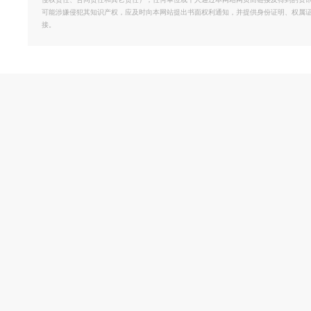
侵权责任、合同责任和其它责任）；任何单位或个人通过本网站网页而链接及得到的资
可能涉嫌侵犯其知识产权，应及时向本网站提出书面权利通知，并提供身份证明、权属
接。