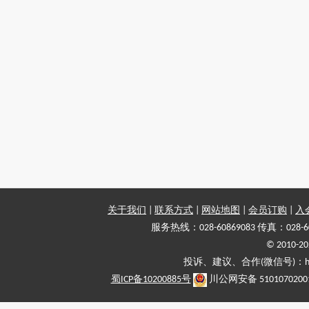
关于我们
|
联系方式
|
网站地图
|
会员订购
|
入
服务热线：028-60869083 传真：028-6
© 2010
投诉、建议、合作(微信号)：haiy-
蜀ICP备10200885号
川公网安备 5101070200