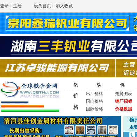
登录
|
注册
设为首页
|
加入收藏
钒
钛
钨
出厂价格
走势图表
价
国内价格
钢厂招标
格
国际价格
价格数据