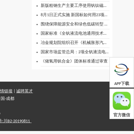
新版粗钢生产主要工序使用钒钛磁铁矿的能源消耗限额进一步明确
8月1日正式实施 新国标如何用23项极限测试重塑储能江湖？
围绕保障能源安全和绿色低碳转型 国家能源局集中发布一批重点行业标准
国家标准《全钒液流电池通用技术条件》、《全钒液流电池系统测试方法》发布
冶金规划院组织召开《机械胀形汽车桥壳用含铌热轧钢板及钢带》等五项团体标准审定会
国家市场监管总局：2项全钒液流电池相关国家标准发布
《储氢用钒合金》团体标准通过审查
APP下载
情链接
|
诚聘英才
国·成都
0
官方微信
2-20190811