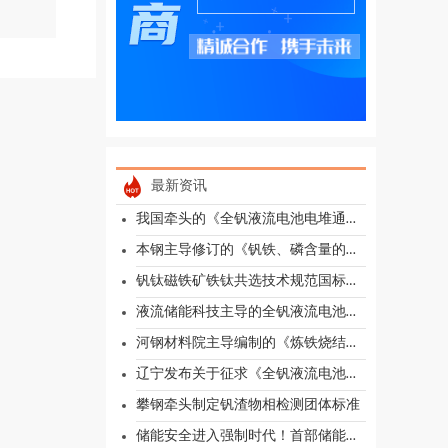
最新资讯
我国牵头的《全钒液流电池电堆通用要求和测试方法》国际标准获批立项
本钢主导修订的《钒铁、磷含量的测定，钼蓝分光光度法》国家标准获批立项
钒钛磁铁矿铁钛共选技术规范国标首次讨论会在攀枝花召开
液流储能科技主导的全钒液流电池数字孪生运维团体标准发布
河钢材料院主导编制的《炼铁烧结矿用提钒尾渣》团体标准正式发布
辽宁发布关于征求《全钒液流电池电解液产品碳足迹核算评价技术规范》意见的通知
攀钢牵头制定钒渣物相检测团体标准
储能安全进入强制时代！首部储能强制性国标实施！