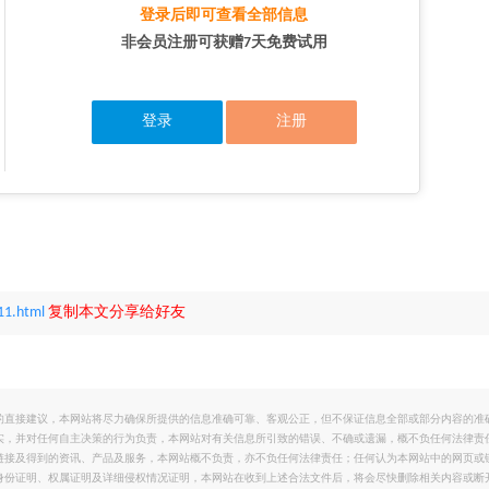
登录后即可查看全部信息
非会员注册可获赠7天免费试用
登录
注册
11.html
复制本文分享给好友
的直接建议，本网站将尽力确保所提供的信息准确可靠、客观公正，但不保证信息全部或部分内容的准
实，并对任何自主决策的行为负责，本网站对有关信息所引致的错误、不确或遗漏，概不负任何法律责
链接及得到的资讯、产品及服务，本网站概不负责，亦不负任何法律责任；任何认为本网站中的网页或
身份证明、权属证明及详细侵权情况证明，本网站在收到上述合法文件后，将会尽快删除相关内容或断