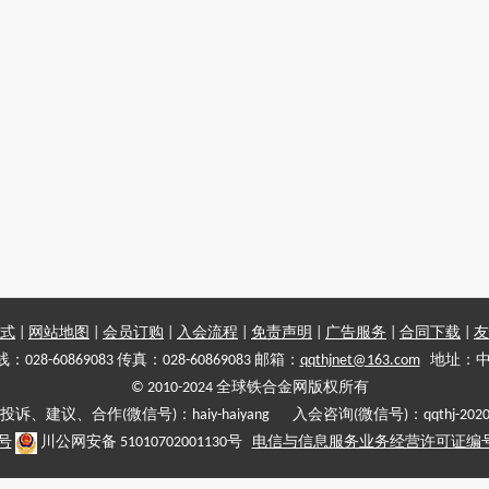
式
|
网站地图
|
会员订购
|
入会流程
|
免责声明
|
广告服务
|
合同下载
|
友
028-60869083 传真：028-60869083 邮箱：
qqthjnet@163.com
地址：中
© 2010-2024 全球铁合金网版权所有
投诉、建议、合作(微信号)：haiy-haiyang 入会咨询(微信号)：qqthj-202
5号
川公网安备 51010702001130号
电信与信息服务业务经营许可证编号:川B