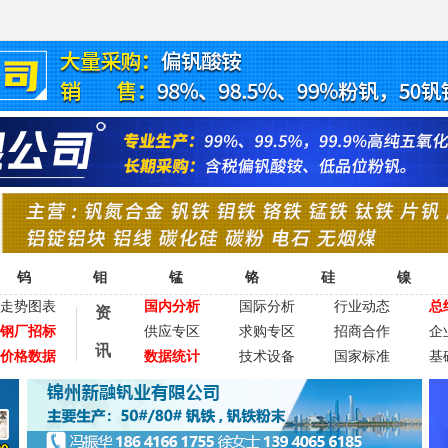
钨
钼
锰
铬
硅
镍
走势图表
国内分析
国际分析
行业动态
总
资
钢厂招标
供应专区
求购专区
招商合作
企
讯
价格数据
数据统计
技术设备
国家标准
基