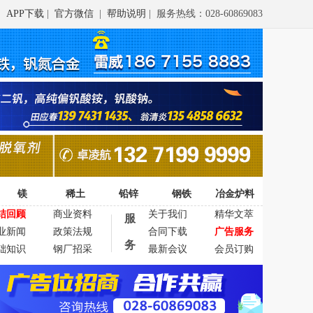
APP下载
|
官方微信
|
帮助说明
| 服务热线：028-60869083
镁
稀土
铅锌
钢铁
冶金炉料
结回顾
商业资料
关于我们
精华文萃
服
业新闻
政策法规
合同下载
广告服务
务
础知识
钢厂招采
最新会议
会员订购