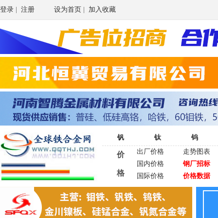
登录
|
注册
设为首页
|
加入收藏
钒
钛
钨
出厂价格
走势图表
价
国内价格
钢厂招标
格
国际价格
价格数据