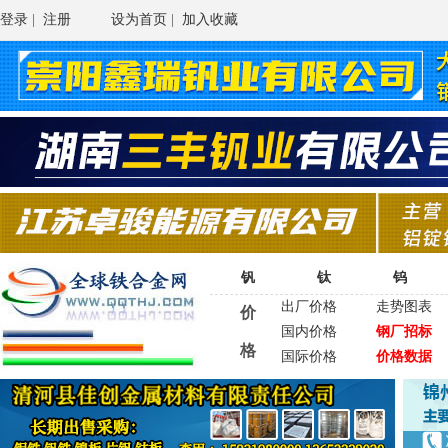
登录
|
注册
设为首页
|
加入收藏
钒
钛
钨
出厂价格
走势图表
价
国内价格
钢厂招标
格
国际价格
价格数据