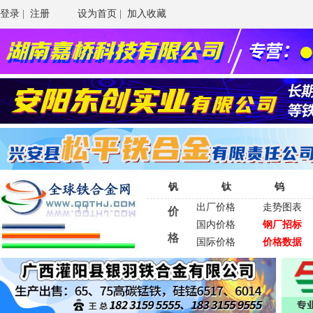
登录
|
注册
设为首页
|
加入收藏
钒
钛
钨
出厂价格
走势图表
价
国内价格
钢厂招标
格
国际价格
价格数据