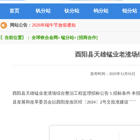
首页
钒分站
钛分站
钨分站
钼分站
网站公告：
2026年端午节放假通知
〖当前位置〗：
全球铁合金网
>
锰分站
>
[招商合作]
酉阳县天雄锰业老渣场
发布时间：2025年11月0
酉阳县天雄锰业老渣场综合整治工程监理招标公告 1.招标条件 
县发展和改革委员会以酉阳发改区经〔2024〕2号文批准建设``````