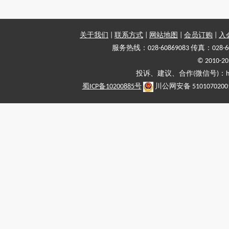
关于我们
|
联系方式
|
网站地图
|
会员订购
|
入
服务热线：028-60869083 传真：028-6
© 2010
投诉、建议、合作(微信号)：haiy-
蜀ICP备10200885号
川公网安备 5101070200