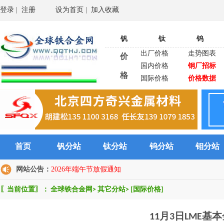
登录
|
注册
设为首页
|
加入收藏
钒
钛
钨
出厂价格
走势图表
价
国内价格
钢厂招标
格
国际价格
价格数据
首页
钒分站
钛分站
钨分站
钼分站
网站公告：
2026年端午节放假通知
〖当前位置〗：
全球铁合金网
>
其它分站
>
[国际价格]
11月3日LME基本