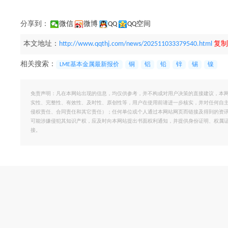
分享到：
微信
微博
QQ
QQ空间
本文地址：
http://www.qqthj.com/news/202511033379540.html
复制
相关搜索：
LME基本金属最新报价
铜
铝
铅
锌
锡
镍
免责声明：凡在本网站出现的信息，均仅供参考，并不构成对用户决策的直接建议，本
实性、完整性、有效性、及时性、原创性等，用户在使用前请进一步核实，并对任何自
侵权责任、合同责任和其它责任）；任何单位或个人通过本网站网页而链接及得到的资
可能涉嫌侵犯其知识产权，应及时向本网站提出书面权利通知，并提供身份证明、权属
接。