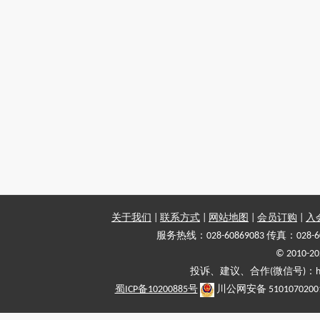
关于我们
|
联系方式
|
网站地图
|
会员订购
|
入
服务热线：028-60869083 传真：028-6
© 2010
投诉、建议、合作(微信号)：haiy-
蜀ICP备10200885号
川公网安备 5101070200