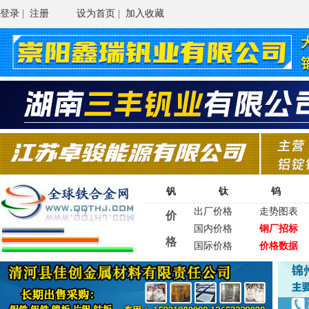
登录
|
注册
设为首页
|
加入收藏
钒
钛
钨
出厂价格
走势图表
价
国内价格
钢厂招标
格
国际价格
价格数据