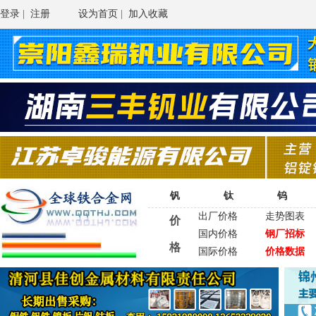
登录
|
注册
设为首页
|
加入收藏
钒
钛
钨
出厂价格
走势图表
价
国内价格
钢厂招标
格
国际价格
价格数据