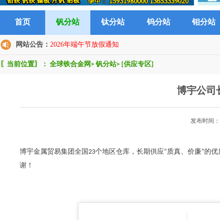
首页
钒分站
钛分站
钨分站
钼分站
网站公告：
2026年端午节放假通知
〖当前位置〗：
全球铁合金网
>
钒分站
>
[供应专区]
博宇公司
发布时间：2
博宇金属贸易集团全国23个地区仓库，长期供应“质真、价廉”的
谢！