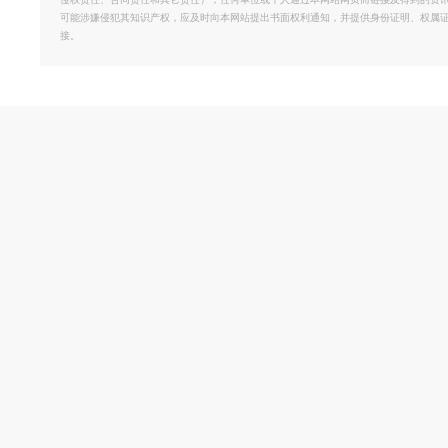
侵权责任、合同责任和其它责任）；任何单位或个人通过本网站网页而链接及得到的资
可能涉嫌侵犯其知识产权，应及时向本网站提出书面权利通知，并提供身份证明、权属
接。