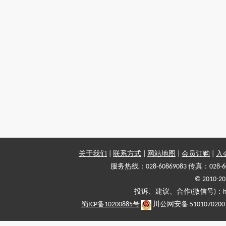
关于我们
|
联系方式
|
网站地图
|
会员订购
|
入
服务热线：028-60869083 传真：028-6
© 2010
投诉、建议、合作(微信号)：haiy-
蜀ICP备10200885号
川公网安备 5101070200