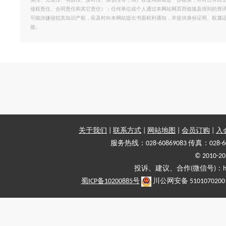
实性、完整性、有效性、及时性、原创性等，用户在使用前请进一步核实，并对任何自
侵权责任、合同责任和其它责任）；任何单位或个人通过本网站网页而链接及得到的资
可能涉嫌侵犯其知识产权，应及时向本网站提出书面权利通知，并提供身份证明、权属
接。
关于我们
|
联系方式
|
网站地图
|
会员订购
|
入
服务热线：028-60869083 传真：028-6
© 2010
投诉、建议、合作(微信号)：haiy-
蜀ICP备10200885号
川公网安备 5101070200