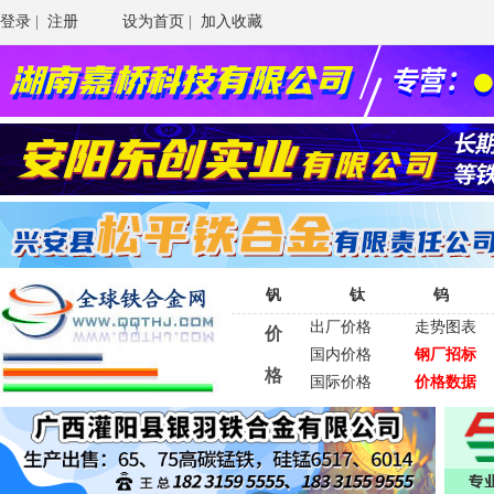
登录
|
注册
设为首页
|
加入收藏
钒
钛
钨
出厂价格
走势图表
价
国内价格
钢厂招标
格
国际价格
价格数据