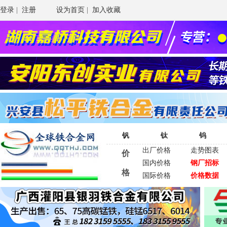
登录
|
注册
设为首页
|
加入收藏
钒
钛
钨
出厂价格
走势图表
价
国内价格
钢厂招标
格
国际价格
价格数据