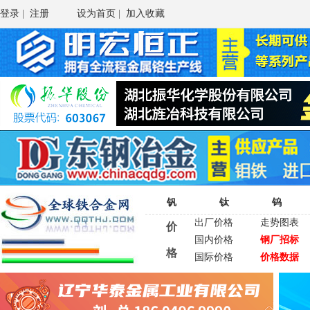
登录
|
注册
设为首页
|
加入收藏
钒
钛
钨
出厂价格
走势图表
价
国内价格
钢厂招标
格
国际价格
价格数据