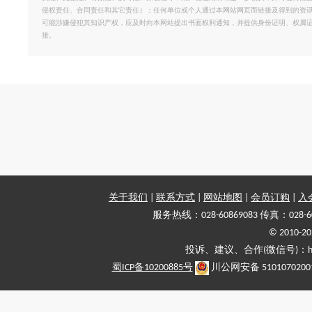
侵权责任、合同责任和其它责任）；任何单位或个人通过本网站网页而链接及得到的资
可能涉嫌侵犯其知识产权，应及时向本网站提出书面权利通知，并提供身份证明、权属
接。
关于我们
|
联系方式
|
网站地图
|
会员订购
|
入
服务热线：028-60869083 传真：028-6
© 2010
投诉、建议、合作(微信号)：haiy-
蜀ICP备10200885号
川公网安备 5101070200